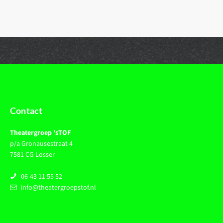
Contact
Theatergroep 'sTOF
p/a Gronausestraat 4
7581 CG Losser
06-43 11 55 52
info@theatergroepstof.nl