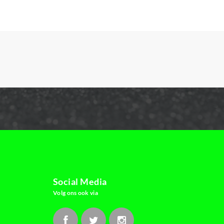
Social Media
Volg ons ook via