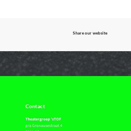
Share our website
Contact
Theatergroep 'sTOF
p/a Gronausestraat 4