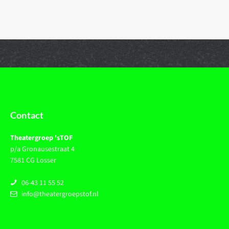
Contact
Theatergroep 'sTOF
p/a Gronausestraat 4
7581 CG Losser
06-43 11 55 52
info@theatergroepstof.nl